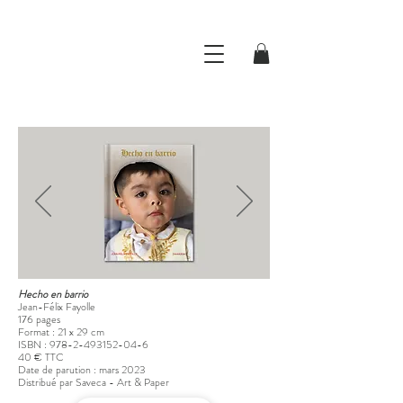
Hecho en barrio
Jean-Félix Fayolle
176 pages
Format : 21 x 29 cm
ISBN :
978-2-493152-04-6
40 € TTC
Date de parution : mars
2023
Distribué par Saveca - Art & Paper