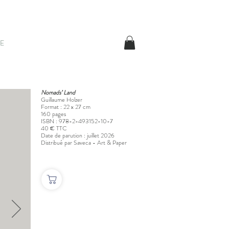
E
Nomads’ Land
Guillaume Holzer
Format : 22 x 27 cm
160 pages
ISBN : 978-2-493152-10-7
40 € TTC
Date de parution : juillet 2026
Distribué par Saveca - Art & Paper