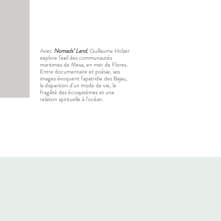
Avec
Nomads’ Land
, Guillaume Holzer
explore l’exil des communautés
maritimes de Mesa, en mer de Flores.
Entre documentaire et poésie, ses
images évoquent l’apatridie des Bajau,
la disparition d’un mode de vie, la
fragilité des écosystèmes et une
relation spirituelle à l’océan.