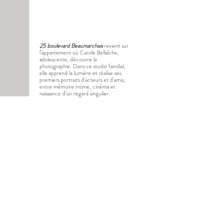
25 boulevard Beaumarchais
revient sur
l’appartement où Carole Bellaïche,
adolescente, découvre la
photographie. Dans ce studio familial,
elle apprend la lumière et réalise ses
premiers portraits d’acteurs et d’amis,
entre mémoire intime, cinéma et
naissance d’un regard singulier.