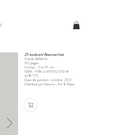
E
25 boulevard Beaumarchais
Carole Bellaïche
192 pages
Format : 21 x 29 cm
ISBN : 978-2-493152-00-8
42 € TTC
Date de parution : octobre 2021
Distribué par Saveca - Art & Paper